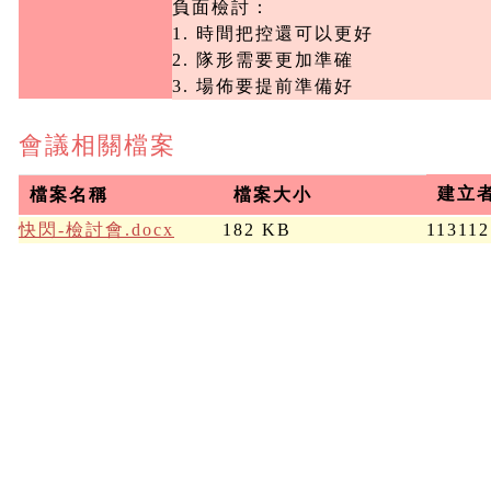
負面檢討：

1. 時間把控還可以更好

2. 隊形需要更加準確

3. 場佈要提前準備好
會議相關檔案
建立
檔案名稱
檔案大小
快閃-檢討會.docx
182 KB
113112