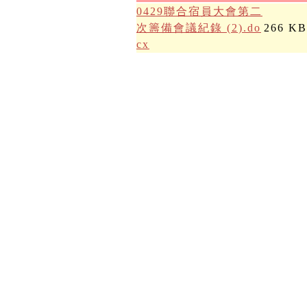
0429聯合宿員大會第二
次籌備會議紀錄 (2).do
266 KB
cx