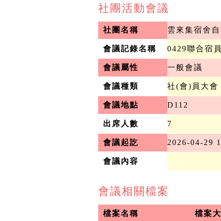
社團活動會議
社團名稱
雲來集宿舍自
會議記錄名稱
0429聯合
會議屬性
一般會議
會議種類
社(會)員大會
會議地點
D112
出席人數
7
會議起訖
2026-04-29 
會議內容
會議相關檔案
檔案名稱
檔案