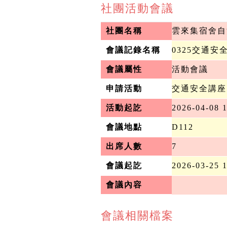
社團活動會議
社團名稱
雲來集宿舍自
會議記錄名稱
0325交通
會議屬性
活動會議
申請活動
交通安全講座
活動起訖
2026-04-08 1
會議地點
D112
出席人數
7
會議起訖
2026-03-25 
會議內容
會議相關檔案