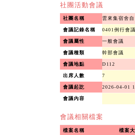
社團活動會議
社團名稱
雲來集宿舍自
會議記錄名稱
0401例行會
會議屬性
一般會議
會議種類
幹部會議
會議地點
D112
出席人數
7
會議起訖
2026-04-01 
會議內容
會議相關檔案
檔案名稱
檔案