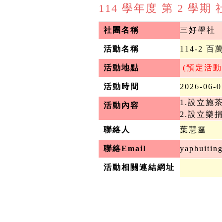
114 學年度 第 2 學
社團名稱
三好學社
活動名稱
114-2
活動地點
 (預定活
活動時間
2026-06-
1.設立施
活動內容
2.設立樂
聯絡人
葉慧霆
聯絡Email
yaphuitin
活動相關連結網址