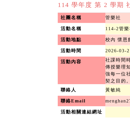
114 學年度 第 2 學
社團名稱
管樂社
活動名稱
114-2管
活動地點
校內 懷恩館
活動時間
2026-03-
社課時間
活動內容
傳授樂理
強每一位
契之目的
聯絡人
黃敏純
聯絡Email
menghan2
活動相關連結網址