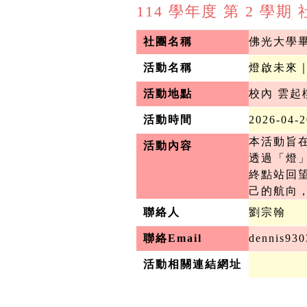
114 學年度 第 2 學
社團名稱
佛光大學
活動名稱
燈啟未來
活動地點
校內 雲起
活動時間
2026-04-
本活動旨
活動內容
透過「燈
終點站回
己的航向
聯絡人
劉宗翰
聯絡Email
dennis93
活動相關連結網址