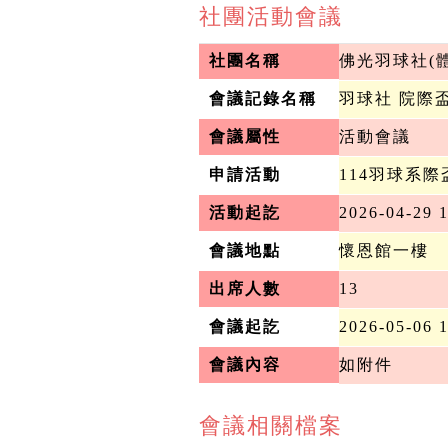
社團活動會議
社團名稱
佛光羽球社(
會議記錄名稱
羽球社 院際
會議屬性
活動會議
申請活動
114羽球系際
活動起訖
2026-04-29 1
會議地點
懷恩館一樓
出席人數
13
會議起訖
2026-05-06 
會議內容
如附件
會議相關檔案