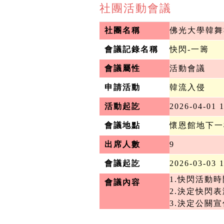
社團活動會議
社團名稱
佛光大學韓舞
會議記錄名稱
快閃-一籌
會議屬性
活動會議
申請活動
韓流入侵
活動起訖
2026-04-01 1
會議地點
懷恩館地下一
出席人數
9
會議起訖
2026-03-03 
1.快閃活動時間
會議內容
2.決定快閃表
3.決定公關