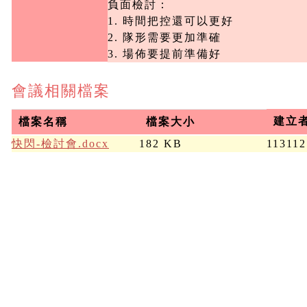
負面檢討：

1. 時間把控還可以更好

2. 隊形需要更加準確

3. 場佈要提前準備好
會議相關檔案
建立
檔案名稱
檔案大小
快閃-檢討會.docx
182 KB
113112