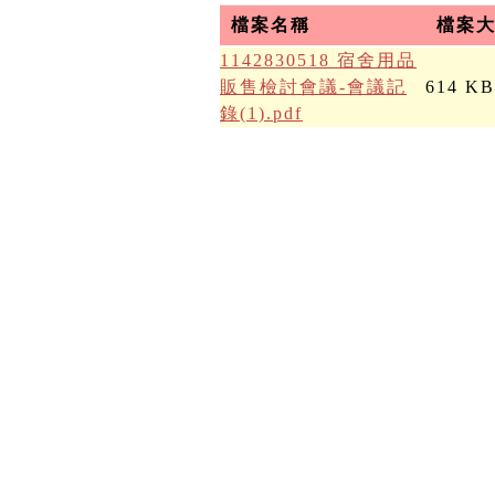
檔案名稱
檔案
1142830518 宿舍用品
販售檢討會議-會議記
614 KB
錄(1).pdf