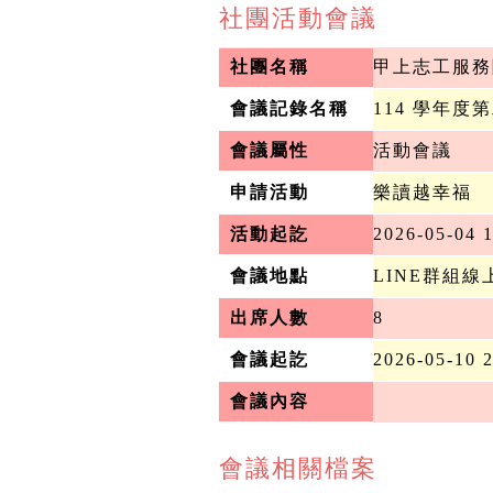
社團活動會議
社團名稱
甲上志工服務
會議記錄名稱
114 學年
會議屬性
活動會議
申請活動
樂讀越幸福
活動起訖
2026-05-04 1
會議地點
LINE群組線
出席人數
8
會議起訖
2026-05-10 
會議內容
會議相關檔案