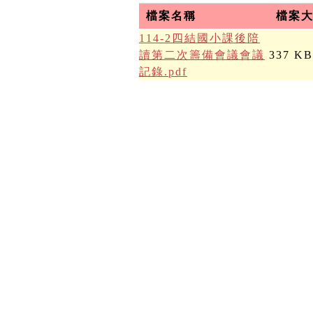
檔案名稱
檔案
114-2四結國小課後陪
讀第二次籌備會議會議
337 KB
記錄.pdf