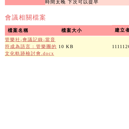
時間太晚 下次可以提早
會議相關檔案
建立
檔案名稱
檔案大小
管樂社-會議記錄-當音
符成為語言：管樂團的
10 KB
111112
文化軌跡檢討會.docx