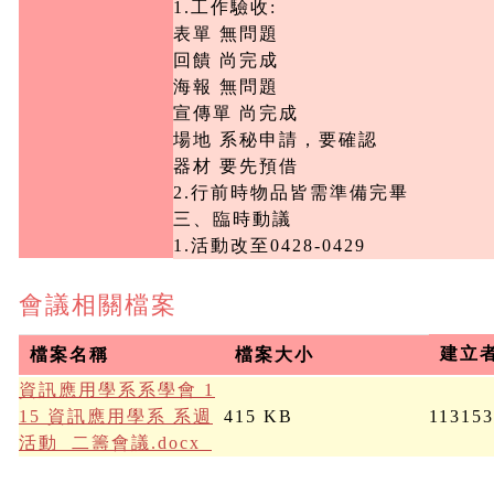
1.工作驗收:

表單 無問題

回饋 尚完成

海報 無問題

宣傳單 尚完成

場地 系秘申請，要確認

器材 要先預借

2.行前時物品皆需準備完畢

三、臨時動議

1.活動改至0428-0429
會議相關檔案
建立
檔案名稱
檔案大小
資訊應用學系系學會 1
15 資訊應用學系 系週
415 KB
11315
活動  二籌會議.docx_