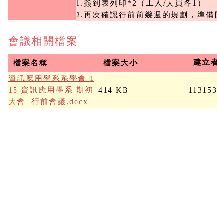
1.簽到表列印*2（工人/人員各1）

2.再次確認行前前幾週的規劃，準備
會議相關檔案
建立
檔案名稱
檔案大小
資訊應用學系系學會 1
15 資訊應用學系 期初
414 KB
11315
大會  行前會議.docx