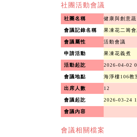
社團活動會議
社團名稱
健康與創意蔬
會議記錄名稱
果凍花二籌會
會議屬性
活動會議
申請活動
果凍花義煮
活動起訖
2026-04-02 0
會議地點
海淨樓106教
出席人數
12
會議起訖
2026-03-24 
會議內容
會議相關檔案