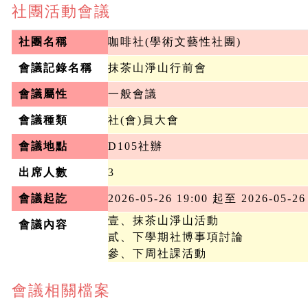
社團活動會議
社團名稱
咖啡社(學術文藝性社團)
會議記錄名稱
抹茶山淨山行前會
會議屬性
一般會議
會議種類
社(會)員大會
會議地點
D105社辦
出席人數
3
會議起訖
2026-05-26 19:00 起至 2026-05-26
壹、抹茶山淨山活動

會議內容
貳、下學期社博事項討論

參、下周社課活動
會議相關檔案