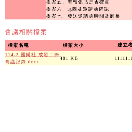
提案五、海報張貼是否確實

提案六、ig圖及邀請函確認

提案七、發送邀請函時間及師長
會議相關檔案
建立
檔案名稱
檔案大小
114-2 國樂社 成發二籌 
481 KB
111111
會議記錄.docx