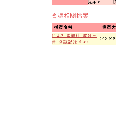
提
會議相關檔案
檔案名稱
檔案
114-2_國樂社_成發三
292 KB
籌_會議記錄.docx