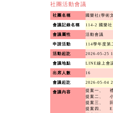
社團活動會議
社團名稱
國樂社(學術
會議記錄名稱
114-2 國
會議屬性
活動會議
申請活動
114學年度
活動起訖
2026-05-25 1
會議地點
LINE線上會
出席人數
16
會議起訖
2026-05-04 
提案一、	禮物種類

會議內容
提案二、	小禮物製作人員及時間

提案三、	回饋表單及抽獎事項

提案四、	Email提醒報名人員
