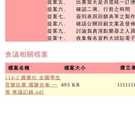
提案五、	比賽當天是否需統一訂便當

提案六、	確認二籌、行前之時間

提案七、	簽到表與回饋表單之製作

提案八、	確認公關回顧文案及發佈時間

提案九、	討論負責清點樂器之人員

提案十、	收集報名資料大頭貼電
會議相關檔案
建立
檔案名稱
檔案大小
114-2 國樂社 全國學生
音樂比賽 國樂合奏 一
493 KB
111111
籌 會議記錄.pdf