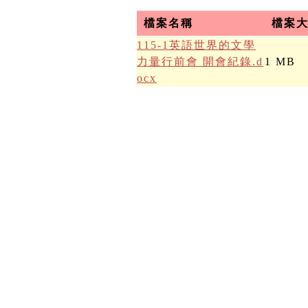
檔案名稱
檔案
115-1英語世界的文學
力量行前會 開會紀錄.d
1 MB
ocx