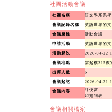
社團活動會議
社團名稱
語文學系系學
會議記錄名稱
英語世界的文
會議屬性
活動會議
申請活動
英語世界的文
活動起訖
2026-04-22 1
會議地點
雲起樓315教
出席人數
6
會議起訖
2026-04-21 
訂便當

會議內容
印簽到表
會議相關檔案