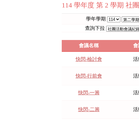
114 學年度 第 2 學期 
學年學期
查詢下拉
會議名稱
會
快閃-檢討會
活
快閃-行前會
活
快閃-一籌
活
快閃-二籌
活