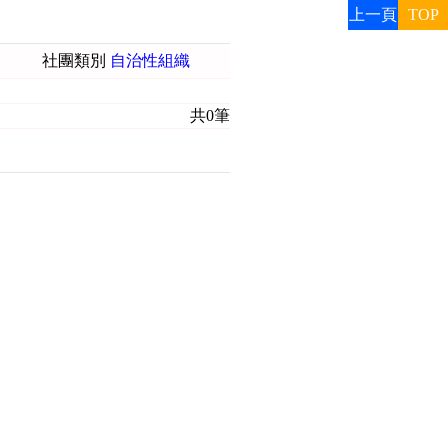
上一頁
TOP
社團類別
自治性組織
共0筆