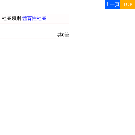
上一頁
TOP
社團類別
體育性社團
共0筆