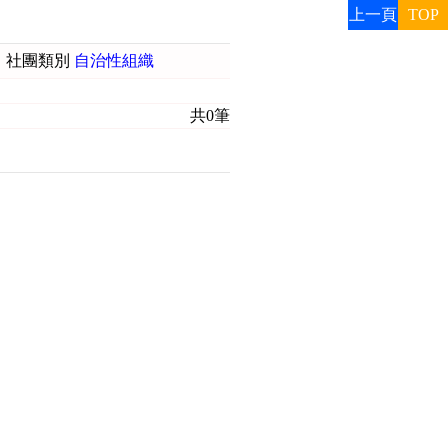
上一頁
TOP
社團類別
自治性組織
共0筆